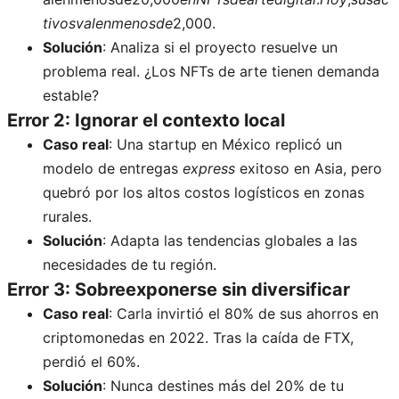
t
i
v
os
v
a
l
e
nm
e
n
os
d
e
2,000.
Solución
: Analiza si el proyecto resuelve un
problema real. ¿Los NFTs de arte tienen demanda
estable?
Error 2: Ignorar el contexto local
Caso real
: Una startup en México replicó un
modelo de entregas
express
exitoso en Asia, pero
quebró por los altos costos logísticos en zonas
rurales.
Solución
: Adapta las tendencias globales a las
necesidades de tu región.
Error 3: Sobreexponerse sin diversificar
Caso real
: Carla invirtió el 80% de sus ahorros en
criptomonedas en 2022. Tras la caída de FTX,
perdió el 60%.
Solución
: Nunca destines más del 20% de tu