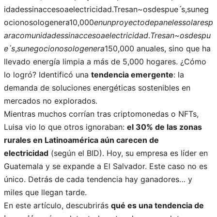
idadessinaccesoaelectricidad.Tresan~osdespueˊs,suneg
ocionosologenera10,000
e
n
u
n
p
royec
t
o
d
e
p
an
e
l
esso
l
a
res
p
a
r
a
co
m
u
ni
d
a
d
ess
ina
cceso
a
e
l
ec
t
r
i
c
i
d
a
d
.
T
res
a
n
~
os
d
es
p
u
e
ˊ
s
,
s
u
n
e
g
oc
i
o
n
oso
l
o
g
e
n
er
a
150,000 anuales, sino que ha
llevado energía limpia a más de 5,000 hogares. ¿Cómo
lo logró? Identificó una
tendencia emergente
: la
demanda de soluciones energéticas sostenibles en
mercados no explorados.
Mientras muchos corrían tras criptomonedas o NFTs,
Luisa vio lo que otros ignoraban:
el 30% de las zonas
rurales en Latinoamérica aún carecen de
electricidad
(según el BID). Hoy, su empresa es líder en
Guatemala y se expande a El Salvador. Este caso no es
único. Detrás de cada tendencia hay ganadores… y
miles que llegan tarde.
En este artículo, descubrirás
qué es una tendencia de