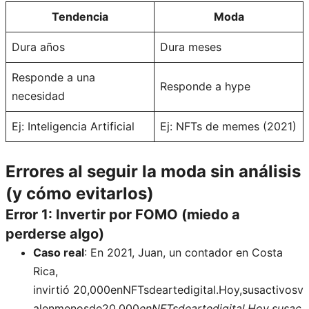
Tendencia
Moda
Dura años
Dura meses
Responde a una
Responde a hype
necesidad
Ej: Inteligencia Artificial
Ej: NFTs de memes (2021)
Errores al seguir la moda sin análisis
(y cómo evitarlos)
Error 1: Invertir por FOMO (miedo a
perderse algo)
Caso real
: En 2021, Juan, un contador en Costa
Rica,
invirtió 20,000enNFTsdeartedigital.Hoy,susactivosv
alenmenosde20,000
e
n
NFT
s
d
e
a
r
t
e
d
i
g
i
t
a
l
.
Hoy
,
s
u
s
a
c