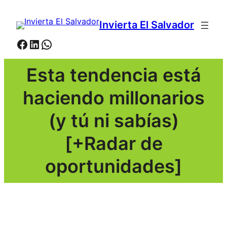
Saltar
al
Invierta El Salvador
contenido
Facebook
LinkedIn
WhatsApp
Esta tendencia está
haciendo millonarios
(y tú ni sabías)
[+Radar de
oportunidades]