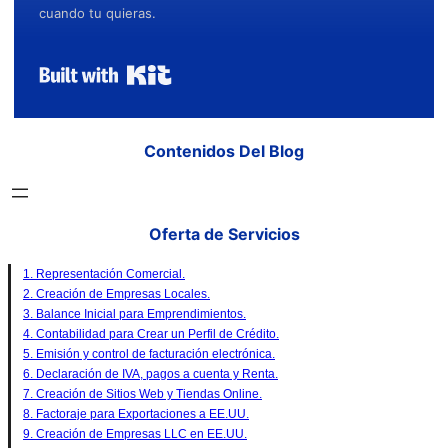
cuando tu quieras.
Built with Kit
Contenidos Del Blog
Oferta de Servicios
1. Representación Comercial.
2. Creación de Empresas Locales.
3. Balance Inicial para Emprendimientos.
4. Contabilidad para Crear un Perfil de Crédito.
5. Emisión y control de facturación electrónica.
6. Declaración de IVA, pagos a cuenta y Renta.
7. Creación de Sitios Web y Tiendas Online.
8. Factoraje para Exportaciones a EE.UU.
9. Creación de Empresas LLC en EE.UU.