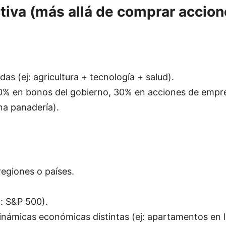
ctiva (más allá de comprar accion
adas (ej: agricultura + tecnología + salud).
30% en bonos del gobierno, 30% en acciones de empre
a panadería).
 regiones o países.
j: S&P 500).
ámicas económicas distintas (ej: apartamentos en la