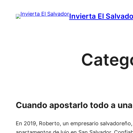
Saltar
Invierta El Salvad
al
contenido
Categ
Cuando apostarlo todo a una 
En 2019, Roberto, un empresario salvadoreño,
apartamentos de lujo en San Salvador. Confiab