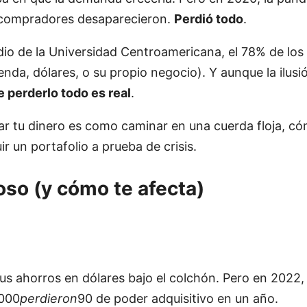
s compradores desaparecieron.
Perdió todo
.
dio de la Universidad Centroamericana, el 78% de los 
nda, dólares, o su propio negocio). Y aunque la ilusi
de perderlo todo es real
.
rar tu dinero es como caminar en una cuerda floja, c
r un portafolio a prueba de crisis.
oso (y cómo te afecta)
 ahorros en dólares bajo el colchón. Pero en 2022, l
,000
p
er
d
i
ero
n
90 de poder adquisitivo en un año.