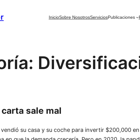
or
Inicio
Sobre Nosotros
Servicios
Publicaciones
oría:
Diversificac
carta sale mal
 vendió su casa y su coche para invertir $200,000 e
a en que la demanda crecería. Pero en 2020, la pand