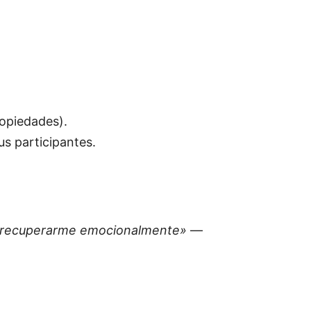
ropiedades).
us participantes.
os recuperarme emocionalmente»
—